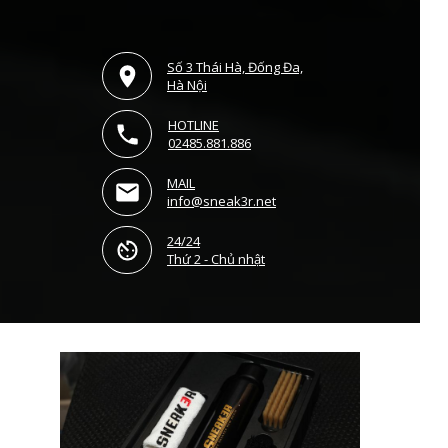
Số 3 Thái Hà, Đống Đa,
Hà Nội
HOTLINE
02485.881.886
MAIL
info@sneak3r.net
24/24
Thứ 2 - Chủ nhật