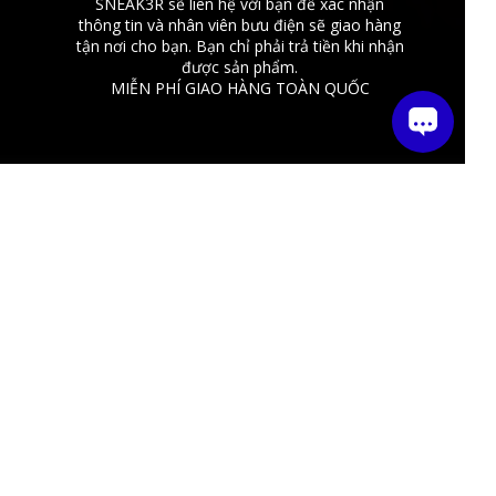
SNEAK3R sẽ liên hệ với bạn để xác nhận
thông tin và nhân viên bưu điện sẽ giao hàng
tận nơi cho bạn. Bạn chỉ phải trả tiền khi nhận
được sản phẩm.
MIỄN PHÍ GIAO HÀNG TOÀN QUỐC
Địa chỉ văn phòng
Số 3 Thái Hà, Đống Đa, Hà Nội
Hotline: 02485.881.886
Đăng nhập để nhận các thông tin, ưu
đãi mới nhất
Gửi đi