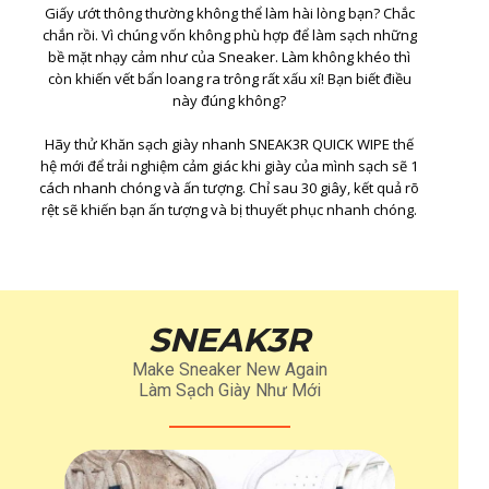
Giấy ướt thông thường không thể làm hài lòng bạn? Chắc
chắn rồi. Vì chúng vốn không phù hợp để làm sạch những
bề mặt nhạy cảm như của Sneaker. Làm không khéo thì
còn khiến vết bẩn loang ra trông rất xấu xí! Bạn biết điều
này đúng không?
Hãy thử Khăn sạch giày nhanh SNEAK3R QUICK WIPE thế
hệ mới để trải nghiệm cảm giác khi giày của mình sạch sẽ 1
cách nhanh chóng và ấn tượng. Chỉ sau 30 giây, kết quả rõ
rệt sẽ khiến bạn ấn tượng và bị thuyết phục nhanh chóng.
SNEAK3R
Make Sneaker New Again
Làm Sạch Giày Như Mới