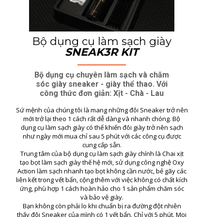
Bộ dụng cụ làm sạch giày
SNEAK3R KIT
Bộ dụng cụ chuyên làm sạch và chăm
sóc giày sneaker - giày thể thao. Với
công thức đơn giản: Xịt - Chà - Lau
Sứ mệnh của chúng tôi là mang những đôi Sneaker trở nên
mới trở lại theo 1 cách rất dễ dàng và nhanh chóng. Bộ
dụng cụ làm sạch giày có thể khiến đôi giày trở nên sạch
như ngày mới mua chỉ sau 5 phút với các công cụ được
cung cấp sẵn.
Trung tâm của bộ dụng cụ làm sạch giày chính là Chai xịt
tạo bọt làm sạch giày thế hệ mới, sử dụng công nghệ Oxy
Action làm sạch nhanh tạo bọt không cần nước, bẻ gãy các
liên kết trong vết bẩn, cộng thêm với việc không có chất kích
ứng, phù hợp 1 cách hoàn hảo cho 1 sản phẩm chăm sóc
và bảo vệ giày.
Bạn không còn phải lo khi chuẩn bị ra đường đột nhiên
thấy đôi Sneaker của mình có 1 vết bẩn. Chỉ với 5 phút. Mọi